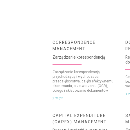
CORRESPONDENCE
D
MANAGEMENT
R
Zarządzanie korespondencją
Re
d
Zarządzanie korespondencją
przychodzącą i wychodzącą
Ce
przedsiębiorstwa, dzięki efektywnemu
be
skanowaniu, przetwarzaniu (OCR),
we
obiegu i składowaniu dokumentów.
W
WIĘCEJ
CAPITAL EXPENDITURE
S
(CAPEX) MANAGEMENT
M