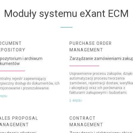
Moduły systemu eXant ECM
OCUMENT
PURCHASE ORDER
EPOSITORY
MANAGEMENT
pozytorium i archiwum
Zarządzanie zamówieniami zaku
okumentów
Usprawnienie procesu zakupów, dzięki
automatyzacji procesu tworzenia
ntralny rejestr zapewniający
zamówień, rejestracji dostaw, weryfika
zpieczny dostęp do dokumentów, ich
i akceptacji oraz ich porównania z
rsjonowanie i przeszukiwanie.
fakturami zakupowymi i budżetami.
IĘCEJ
WIĘCEJ
ALES PROPOSAL
CONTRACT
ANAGEMENT
MANAGEMENT