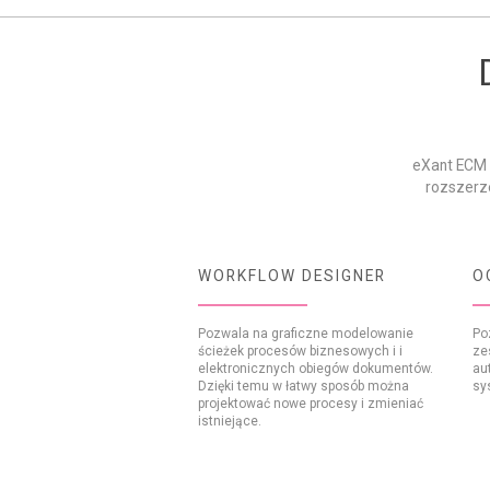
eXant ECM 
rozszerze
WORKFLOW DESIGNER
O
Pozwala na graficzne modelowanie
Po
ścieżek procesów biznesowych i i
ze
elektronicznych obiegów dokumentów.
au
Dzięki temu w łatwy sposób można
sy
projektować nowe procesy i zmieniać
istniejące.