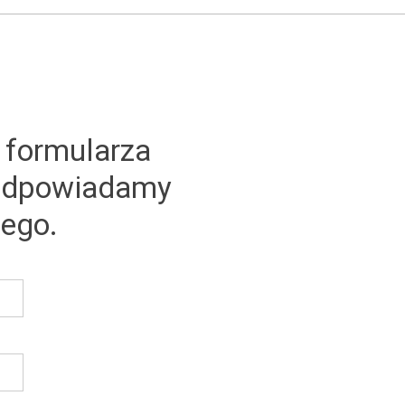
 formularza
 odpowiadamy
zego.