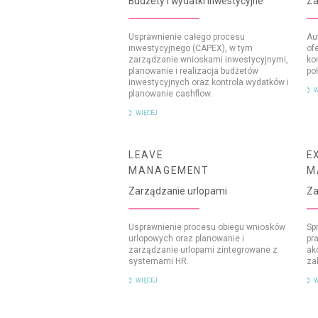
Budżety
i wydatki
inwestycyjne
Za
Usprawnienie całego procesu
Au
inwestycyjnego (CAPEX), w tym
of
zarządzanie wnioskami inwestycyjnymi,
ko
planowanie i realizacja budżetów
po
inwestycyjnych oraz kontrola wydatków i
W
planowanie cashflow.
WIĘCEJ
LEAVE
E
MANAGEMENT
M
Zarządzanie urlopami
Za
Usprawnienie procesu obiegu wniosków
Sp
urlopowych oraz planowanie i
pr
zarządzanie urlopami zintegrowane z
ak
systemami HR.
za
WIĘCEJ
W