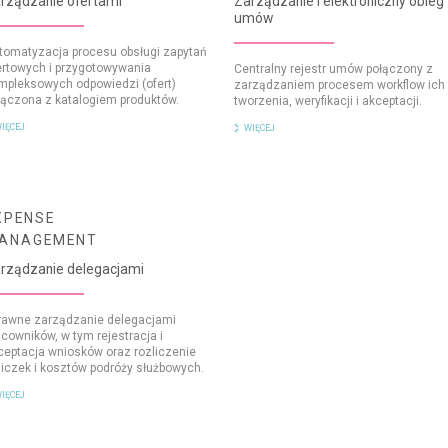
rządzanie ofertami
Zarządzanie i elektroniczny obieg
umów
tomatyzacja procesu obsługi zapytań
ertowych i przygotowywania
Centralny rejestr umów połączony z
mpleksowych odpowiedzi (ofert)
zarządzaniem procesem workflow ich
łączona z katalogiem produktów.
tworzenia, weryfikacji i akceptacji.
IĘCEJ
WIĘCEJ
XPENSE
ANAGEMENT
rządzanie delegacjami
rawne zarządzanie delegacjami
acowników, w tym rejestracja i
ceptacja wniosków oraz rozliczenie
liczek i kosztów podróży służbowych.
IĘCEJ