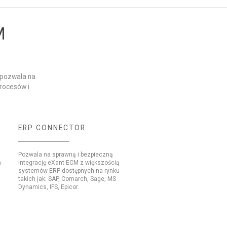
M
 pozwala na
procesów i
ERP CONNECTOR
Pozwala na sprawną i bezpieczną
a
integrację eXant ECM z większością
systemów ERP dostępnych na rynku
takich jak: SAP, Comarch, Sage, MS
Dynamics, IFS, Epicor.