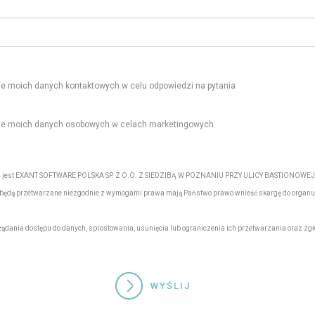
 moich danych kontaktowych w celu odpowiedzi na pytania
ie moich danych osobowych w celach marketingowych
ych jest EXANT SOFTWARE POLSKA SP. Z O.O. Z SIEDZIBĄ W POZNANIU PRZY ULICY BASTIONOWEJ
e będą przetwarzane niezgodnie z wymogami prawa mają Państwo prawo wnieść skargę do organu
ądania dostępu do danych, sprostowania, usunięcia lub ograniczenia ich przetwarzania oraz zgło