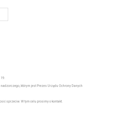
 19.
 nadzorczego, którym jest Prezes Urzędu Ochrony Danych
sić sprzeciw. W tym celu prosimy o kontakt.