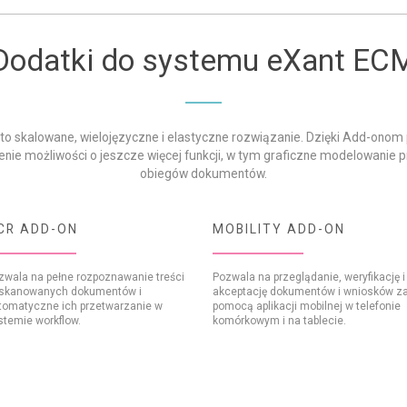
Dodatki do systemu eXant EC
to skalowane, wielojęzyczne i elastyczne rozwiązanie. Dzięki Add-onom
nie możliwości o jeszcze więcej funkcji, w tym graficzne modelowanie 
obiegów dokumentów.
CR ADD-ON
MOBILITY ADD-ON
zwala na pełne rozpoznawanie treści
Pozwala na przeglądanie, weryfikację i
skanowanych dokumentów i
akceptację dokumentów i wniosków z
tomatyczne ich przetwarzanie w
pomocą aplikacji mobilnej w telefonie
stemie workflow.
komórkowym i na tablecie.